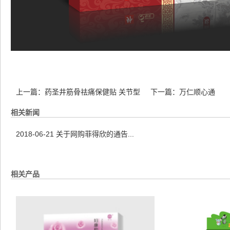
上一篇：
药圣井筋骨祛痛保健贴 关节型
下一篇：
万仁顺心通
相关新闻
2018-06-21
关于网购菲得欣的通告...
相关产品