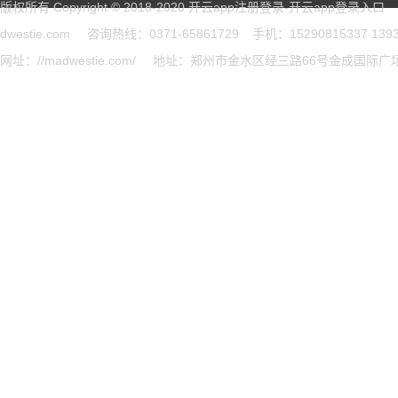
版权所有 Copyright © 2018-2020 开云app注册登录-开云app登录入口
dwestie.com
咨询热线：0371-65861729
手机：15290815337 1393
网址：//madwestie.com/
地址：郑州市金水区经三路66号金成国际广场B