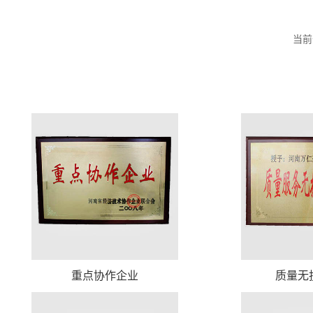
当前
重点协作企业
质量无