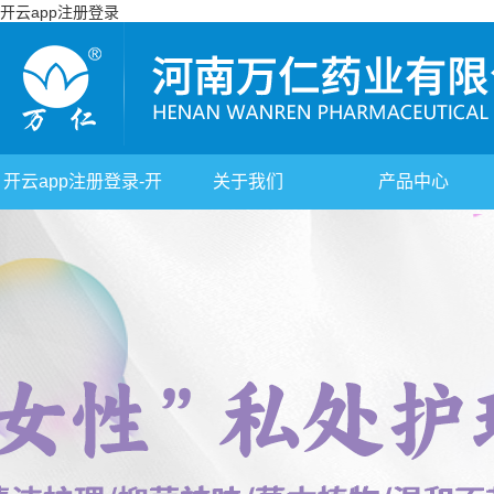
开云app注册登录
开云app注册登录-开
关于我们
产品中心
云app登录入口