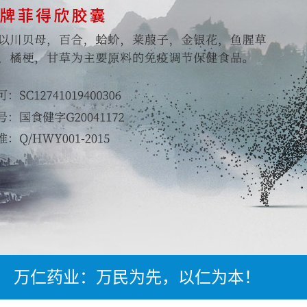
万仁药业：万民为先，以仁为本！